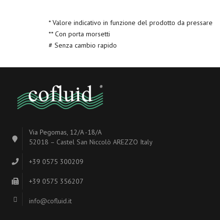
* Valore indicativo in funzione del prodotto da pressare
** Con porta morsetti
# Senza cambio rapido
Via Pegomas, 12/A -18/A
52018 – Castel San Niccolò AREZZO Italy
+39 0575 300209
+39 0575 356207
info@cofluid.it