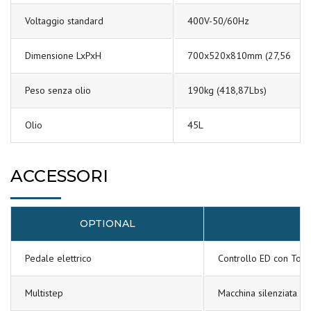
Voltaggio standard
400V-50/60Hz
Dimensione LxPxH
700x520x810mm (27,56
Peso senza olio
190kg (418,87Lbs)
Olio
45L
ACCESSORI
OPTIONAL
I
Pedale elettrico
Controllo ED con Touc
Multistep
Macchina silenziata