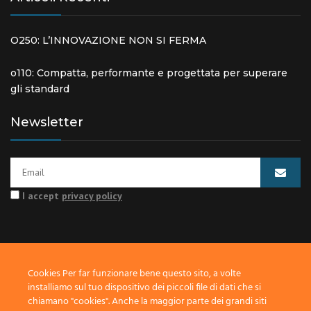
O250: L’INNOVAZIONE NON SI FERMA
o110: Compatta, performante e progettata per superare
gli standard
Newsletter
I accept
privacy policy
Cookies Per far funzionare bene questo sito, a volte
© 2018 COFLUID S.R.L. – Via Pegomas, 12/A -18/A -52018 -Castel
installiamo sul tuo dispositivo dei piccoli file di dati che si
San Niccolò -(AR)-Italy Tel. +39 0575.300209 – P. IVA
chiamano "cookies". Anche la maggior parte dei grandi siti
IT01921250518 – Cap. Soc. € 80000 i.v.