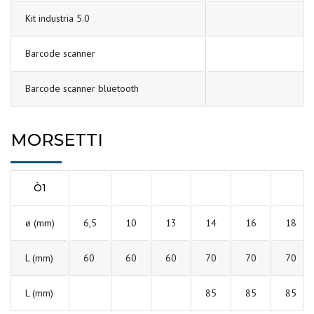
Kit industria 5.0
Barcode scanner
Barcode scanner bluetooth
MORSETTI
Ò1
ø (mm)
6,5
10
13
14
16
18
L (mm)
60
60
60
70
70
70
L (mm)
85
85
85