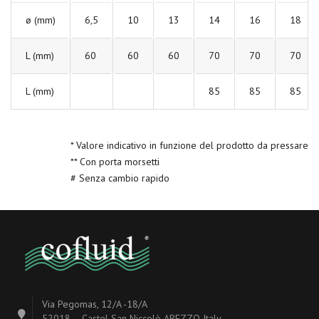
ø (mm)
6,5
10
13
14
16
18
L (mm)
60
60
60
70
70
70
L (mm)
85
85
85
* Valore indicativo in funzione del prodotto da pressare
** Con porta morsetti
# Senza cambio rapido
Via Pegomas, 12/A -18/A
52018 – Castel San Niccolò AREZZO Italy