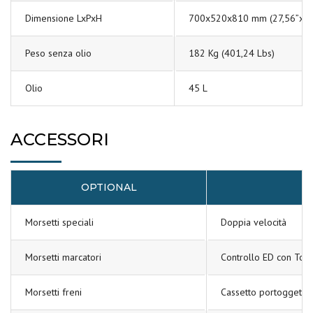
Dimensione LxPxH
700x520x810 mm (27,56”x20
Peso senza olio
182 Kg (401,24 Lbs)
Olio
45 L
ACCESSORI
OPTIONAL
I
Morsetti speciali
Doppia velocità
Morsetti marcatori
Controllo ED con Touc
Morsetti freni
Cassetto portoggetti