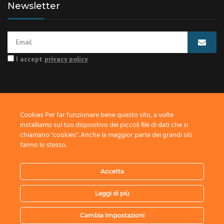
Newsletter
I accept
privacy policy
Cookies Per far funzionare bene questo sito, a volte
© 2018 COFLUID S.R.L. – Via Pegomas, 12/A -18/A -52018 -Castel
installiamo sul tuo dispositivo dei piccoli file di dati che si
San Niccolò -(AR)-Italy Tel. +39 0575.300209 – P. IVA
chiamano "cookies". Anche la maggior parte dei grandi siti
IT01921250518 – Cap. Soc. € 80000 i.v.
fanno lo stesso.
Società soggetta a direzione e coordinamento di L.M.C. MECCANICA
S.R.L. con Socio Unico R.I. AR 00293580510.
Accetta
Leggi di più
Cambia Impostazioni