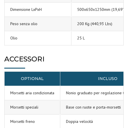
Dimensione LxPxH
500x650x1250mm (19,69”x25
Peso senza olio
200 Kg (440,93 Lbs)
Olio
25 L
ACCESSORI
OPTIONAL
INCLUSO
Morsetti aria condizionata
Nonio graduato per regolazione Ø d
Morsetti speciali
Base con ruote e porta-morsetti
Morsetti freno
Doppia velocità