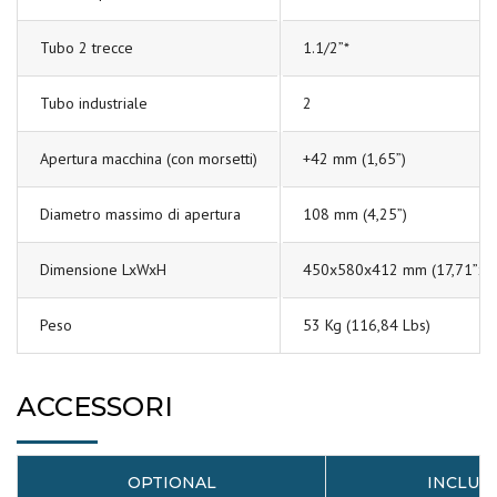
Tubo 2 trecce
1.1/2”*
Tubo industriale
2
Apertura macchina (con morsetti)
+42 mm (1,65”)
Diametro massimo di apertura
108 mm (4,25”)
Dimensione LxWxH
450x580x412 mm (17,71”x22
Peso
53 Kg (116,84 Lbs)
ACCESSORI
OPTIONAL
INCLUS