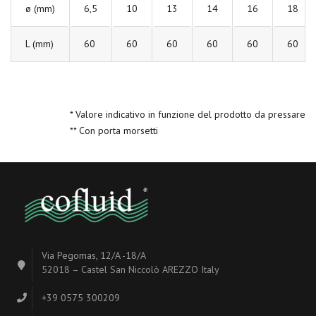
ø (mm)
6,5
10
13
14
16
18
L (mm)
60
60
60
60
60
60
* Valore indicativo in funzione del prodotto da pressare
** Con porta morsetti
Via Pegomas, 12/A -18/A
52018 – Castel San Niccolò AREZZO Italy
+39 0575 300209