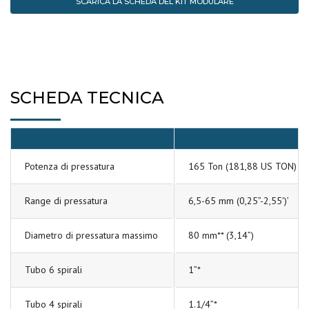
SCARICA LA SCHEDA DEL KIT MODULARE
SCHEDA TECNICA
Potenza di pressatura
165 Ton (181,88 US TON)
Range di pressatura
6,5-65 mm (0,25”-2,55′)’
Diametro di pressatura massimo
80 mm** (3,14”)
Tubo 6 spirali
1”*
Tubo 4 spirali
1.1/4”*